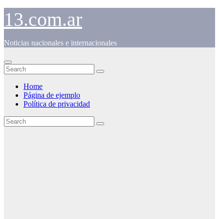
Skip
13.com.ar
to
content
Noticias nacionales e internacionales
Home
Página de ejemplo
Política de privacidad