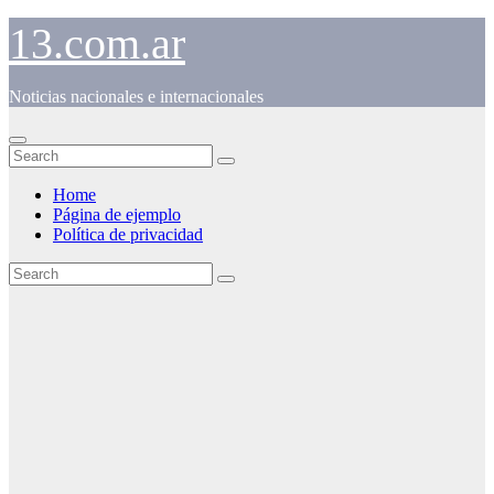
Skip
13.com.ar
to
content
Noticias nacionales e internacionales
Home
Página de ejemplo
Política de privacidad