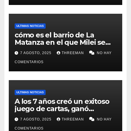
ULTIMAS NOTICIAS
cómo es el barrio de La
Matanza en el que Milei se
sacó la foto de lanzamiento
7 AGOSTO, 2025
THREEMAN
NO HAY
de campaña en provincia de
Buenos Aires
COMENTARIOS
ULTIMAS NOTICIAS
A los 7 años creó un exitoso
juego de cartas, ganó
millones y ahora vendió la
7 AGOSTO, 2025
THREEMAN
NO HAY
idea para cumplir su sueño
COMENTARIOS