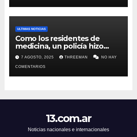
ULTIMAS NOTICIAS
Como los residentes de
medicina, un policía hizo
trampa en un examen para
7 AGOSTO, 2025
THREEMAN
NO HAY
obtener un ascenso en Santa
Fe y fue suspendido
COMENTARIOS
13.com.ar
Noticias nacionales e internacionales