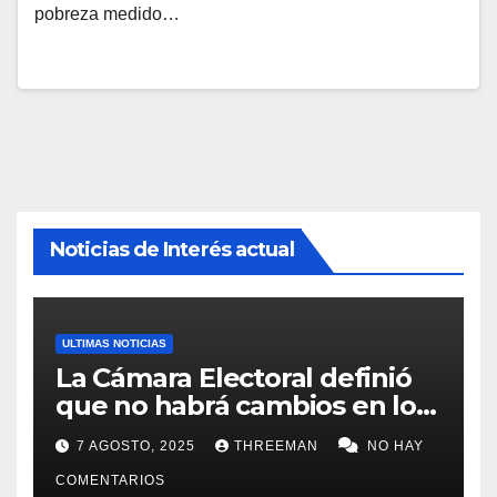
pobreza medido…
Noticias de Interés actual
ULTIMAS NOTICIAS
La Cámara Electoral definió
que no habrá cambios en los
lugares de votación en La
7 AGOSTO, 2025
THREEMAN
NO HAY
Matanza
COMENTARIOS