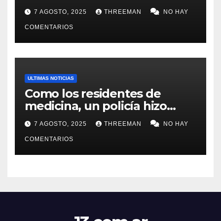
millones y ahora vendió la
7 AGOSTO, 2025
THREEMAN
NO HAY
idea para cumplir su sueño
COMENTARIOS
ULTIMAS NOTICIAS
Como los residentes de
medicina, un policía hizo
trampa en un examen para
7 AGOSTO, 2025
THREEMAN
NO HAY
obtener un ascenso en Santa
Fe y fue suspendido
COMENTARIOS