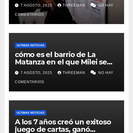
lugares de votación en La
7 AGOSTO, 2025
THREEMAN
NO HAY
Matanza
COMENTARIOS
ULTIMAS NOTICIAS
cómo es el barrio de La
Matanza en el que Milei se
sacó la foto de lanzamiento
7 AGOSTO, 2025
THREEMAN
NO HAY
de campaña en provincia de
Buenos Aires
COMENTARIOS
ULTIMAS NOTICIAS
A los 7 años creó un exitoso
juego de cartas, ganó