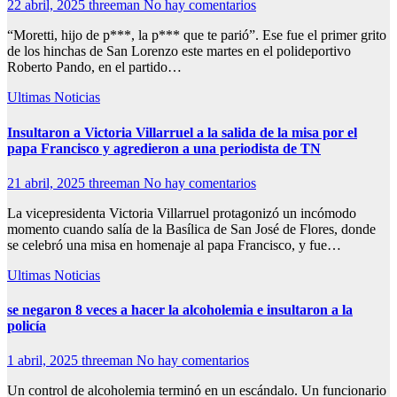
22 abril, 2025
threeman
No hay comentarios
“Moretti, hijo de p***, la p*** que te parió”. Ese fue el primer grito
de los hinchas de San Lorenzo este martes en el polideportivo
Roberto Pando, en el partido…
Ultimas Noticias
Insultaron a Victoria Villarruel a la salida de la misa por el
papa Francisco y agredieron a una periodista de TN
21 abril, 2025
threeman
No hay comentarios
La vicepresidenta Victoria Villarruel protagonizó un incómodo
momento cuando salía de la Basílica de San José de Flores, donde
se celebró una misa en homenaje al papa Francisco, y fue…
Ultimas Noticias
se negaron 8 veces a hacer la alcoholemia e insultaron a la
policía
1 abril, 2025
threeman
No hay comentarios
Un control de alcoholemia terminó en un escándalo. Un funcionario