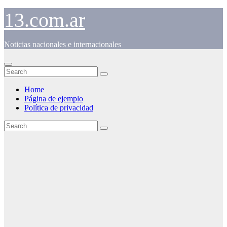
Skip
13.com.ar
to
content
Noticias nacionales e internacionales
Home
Página de ejemplo
Política de privacidad