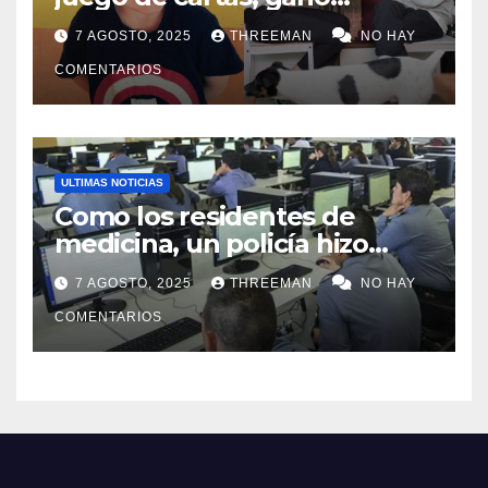
millones y ahora vendió la
7 AGOSTO, 2025
THREEMAN
NO HAY
idea para cumplir su sueño
COMENTARIOS
ULTIMAS NOTICIAS
Como los residentes de
medicina, un policía hizo
trampa en un examen para
7 AGOSTO, 2025
THREEMAN
NO HAY
obtener un ascenso en Santa
Fe y fue suspendido
COMENTARIOS