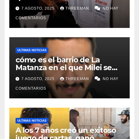
lugares de votación en La
7 AGOSTO, 2025
THREEMAN
NO HAY
Matanza
COMENTARIOS
ULTIMAS NOTICIAS
cómo es el barrio de La
Matanza en el que Milei se
sacó la foto de lanzamiento
7 AGOSTO, 2025
THREEMAN
NO HAY
de campaña en provincia de
Buenos Aires
COMENTARIOS
ULTIMAS NOTICIAS
A los 7 años creó un exitoso
juego de cartas, ganó