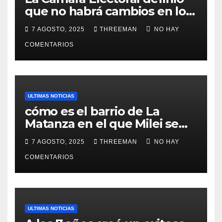
que no habrá cambios en los
lugares de votación en La
7 AGOSTO, 2025
THREEMAN
NO HAY
Matanza
COMENTARIOS
ULTIMAS NOTICIAS
cómo es el barrio de La
Matanza en el que Milei se
sacó la foto de lanzamiento
7 AGOSTO, 2025
THREEMAN
NO HAY
de campaña en provincia de
Buenos Aires
COMENTARIOS
ULTIMAS NOTICIAS