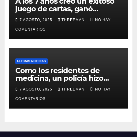
A los 7 años creó un exitoso
juego de cartas, ganó
millones y ahora vendió la
7 AGOSTO, 2025
THREEMAN
NO HAY
idea para cumplir su sueño
COMENTARIOS
ULTIMAS NOTICIAS
Como los residentes de
medicina, un policía hizo
trampa en un examen para
7 AGOSTO, 2025
THREEMAN
NO HAY
obtener un ascenso en Santa
Fe y fue suspendido
COMENTARIOS