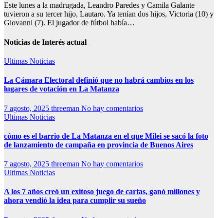
Este lunes a la madrugada, Leandro Paredes y Camila Galante
tuvieron a su tercer hijo, Lautaro. Ya tenían dos hijos, Victoria (10) y
Giovanni (7). El jugador de fútbol había…
Noticias de Interés actual
Ultimas Noticias
La Cámara Electoral definió que no habrá cambios en los
lugares de votación en La Matanza
7 agosto, 2025
threeman
No hay comentarios
Ultimas Noticias
cómo es el barrio de La Matanza en el que Milei se sacó la foto
de lanzamiento de campaña en provincia de Buenos Aires
7 agosto, 2025
threeman
No hay comentarios
Ultimas Noticias
A los 7 años creó un exitoso juego de cartas, ganó millones y
ahora vendió la idea para cumplir su sueño