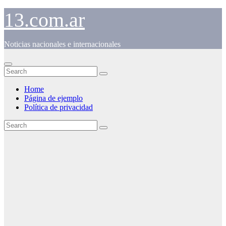
Skip
13.com.ar
to
content
Noticias nacionales e internacionales
Home
Página de ejemplo
Política de privacidad