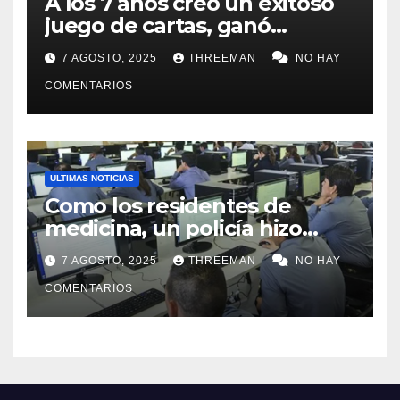
A los 7 años creó un exitoso
juego de cartas, ganó
millones y ahora vendió la
7 AGOSTO, 2025
THREEMAN
NO HAY
idea para cumplir su sueño
COMENTARIOS
ULTIMAS NOTICIAS
Como los residentes de
medicina, un policía hizo
trampa en un examen para
7 AGOSTO, 2025
THREEMAN
NO HAY
obtener un ascenso en Santa
Fe y fue suspendido
COMENTARIOS