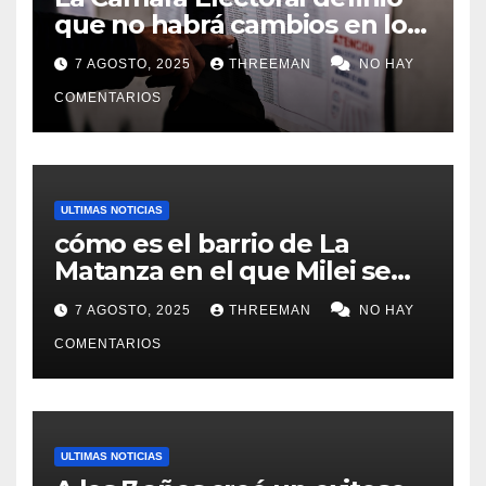
que no habrá cambios en los
lugares de votación en La
7 AGOSTO, 2025
THREEMAN
NO HAY
Matanza
COMENTARIOS
ULTIMAS NOTICIAS
cómo es el barrio de La
Matanza en el que Milei se
sacó la foto de lanzamiento
7 AGOSTO, 2025
THREEMAN
NO HAY
de campaña en provincia de
Buenos Aires
COMENTARIOS
ULTIMAS NOTICIAS