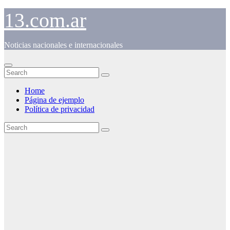
Skip
13.com.ar
to
content
Noticias nacionales e internacionales
Home
Página de ejemplo
Política de privacidad