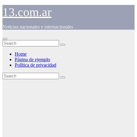
Skip
13.com.ar
to
content
Noticias nacionales e internacionales
Home
Página de ejemplo
Política de privacidad