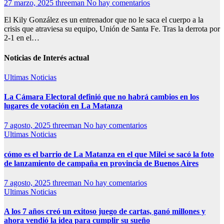
27 marzo, 2025
threeman
No hay comentarios
El Kily González es un entrenador que no le saca el cuerpo a la
crisis que atraviesa su equipo, Unión de Santa Fe. Tras la derrota por
2-1 en el…
Noticias de Interés actual
Ultimas Noticias
La Cámara Electoral definió que no habrá cambios en los
lugares de votación en La Matanza
7 agosto, 2025
threeman
No hay comentarios
Ultimas Noticias
cómo es el barrio de La Matanza en el que Milei se sacó la foto
de lanzamiento de campaña en provincia de Buenos Aires
7 agosto, 2025
threeman
No hay comentarios
Ultimas Noticias
A los 7 años creó un exitoso juego de cartas, ganó millones y
ahora vendió la idea para cumplir su sueño