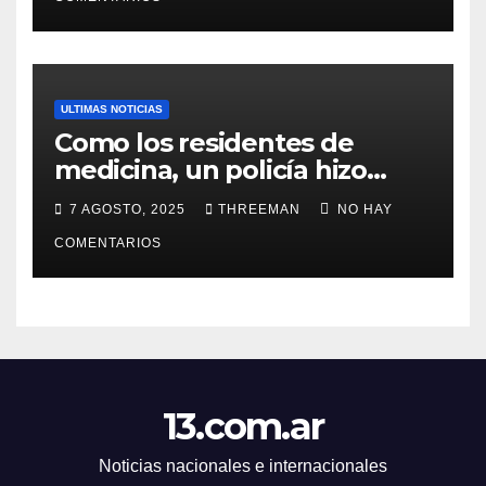
ULTIMAS NOTICIAS
Como los residentes de
medicina, un policía hizo
trampa en un examen para
7 AGOSTO, 2025
THREEMAN
NO HAY
obtener un ascenso en Santa
Fe y fue suspendido
COMENTARIOS
13.com.ar
Noticias nacionales e internacionales