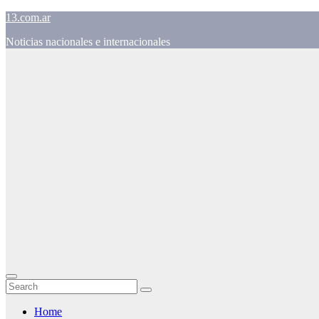
Skip
13.com.ar
to
Noticias nacionales e internacionales
content
Home