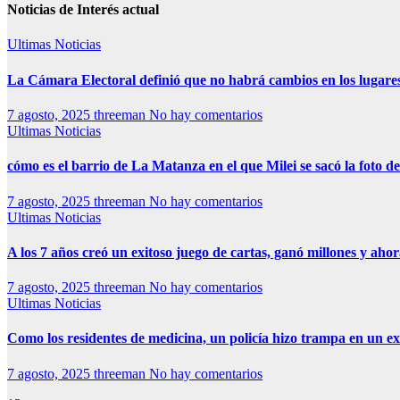
Noticias de Interés actual
Ultimas Noticias
La Cámara Electoral definió que no habrá cambios en los lugare
7 agosto, 2025
threeman
No hay comentarios
Ultimas Noticias
cómo es el barrio de La Matanza en el que Milei se sacó la foto
7 agosto, 2025
threeman
No hay comentarios
Ultimas Noticias
A los 7 años creó un exitoso juego de cartas, ganó millones y aho
7 agosto, 2025
threeman
No hay comentarios
Ultimas Noticias
Como los residentes de medicina, un policía hizo trampa en un 
7 agosto, 2025
threeman
No hay comentarios