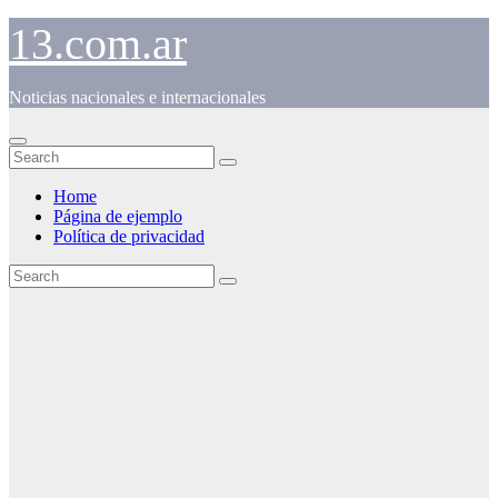
Skip
13.com.ar
to
content
Noticias nacionales e internacionales
Home
Página de ejemplo
Política de privacidad