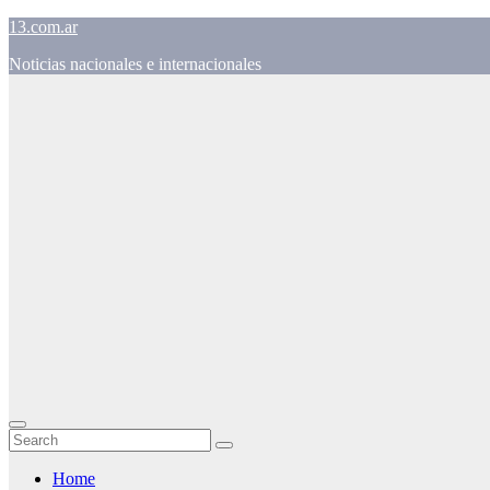
Skip
13.com.ar
to
Noticias nacionales e internacionales
content
Home