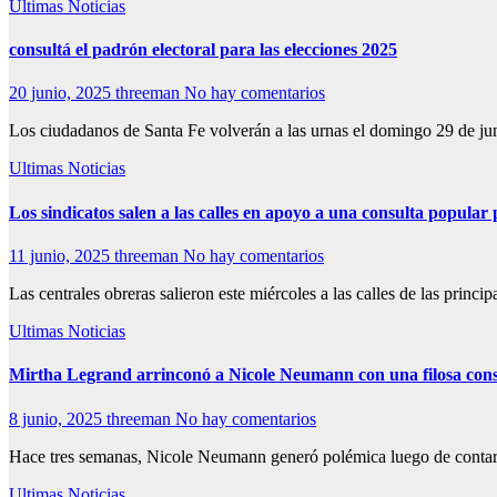
Ultimas Noticias
consultá el padrón electoral para las elecciones 2025
20 junio, 2025
threeman
No hay comentarios
Los ciudadanos de Santa Fe volverán a las urnas el domingo 29 de jun
Ultimas Noticias
Los sindicatos salen a las calles en apoyo a una consulta popula
11 junio, 2025
threeman
No hay comentarios
Las centrales obreras salieron este miércoles a las calles de las pri
Ultimas Noticias
Mirtha Legrand arrinconó a Nicole Neumann con una filosa cons
8 junio, 2025
threeman
No hay comentarios
Hace tres semanas, Nicole Neumann generó polémica luego de contar q
Ultimas Noticias