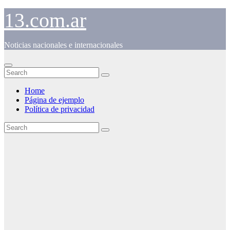
Skip
13.com.ar
to
content
Noticias nacionales e internacionales
Home
Página de ejemplo
Política de privacidad