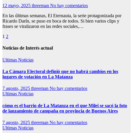
12 mayo, 2025
threeman
No hay comentarios
En las últimas semanas, El Eternauta, la serie protagonizada por
Ricardo Darín, se puso en boca de todos. Si bien varios clips y
frases se viralizaron en las redes sociales,…
Paginación
1
2
de
Noticias de Interés actual
entradas
Ultimas Noticias
La Cámara Electoral definió que no habrá cambios en los
lugares de votación en La Matanza
7 agosto, 2025
threeman
No hay comentarios
Ultimas Noticias
cómo es el barrio de La Matanza en el que Milei se sacó la foto
de lanzamiento de campaña en provincia de Buenos Aires
7 agosto, 2025
threeman
No hay comentarios
Ultimas Noticias