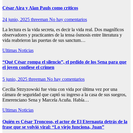
César Aira y Alan Pauls como críticos
24 junio, 2025
threeman
No hay comentarios
La lectura es la vida secreta, es decir la vida real. Dos magníficos
observadores y practicantes de la tensa ósmosis entre literatura y
vida reabrieron las puertas de sus sanctum…
Ultimas Noticias
“Qué César rompa el silencio”, el pedido de los Sena para que
el joven confiese el crimen
5 junio, 2025
threeman
No hay comentarios
Cecilia Strzyzowski fue vista con vida por última vez por una
cámara de seguridad que captó su ingreso a la casa de sus suegros,
Emerenciano Sena y Marcela Acuña. Había…
Ultimas Noticias
Quién es César Troncoso, el actor de El Eternauta detrás de la
frase que se volvió viral: “Lo viejo funciona, Juan”