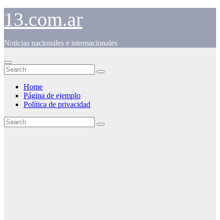
Skip
13.com.ar
to
content
Noticias nacionales e internacionales
Home
Página de ejemplo
Política de privacidad