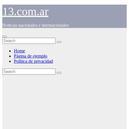
Skip
13.com.ar
to
content
Noticias nacionales e internacionales
Home
Página de ejemplo
Política de privacidad