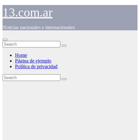
Skip
13.com.ar
to
content
Noticias nacionales e internacionales
Home
Página de ejemplo
Política de privacidad