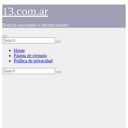
Skip
13.com.ar
to
content
Noticias nacionales e internacionales
Home
Página de ejemplo
Política de privacidad