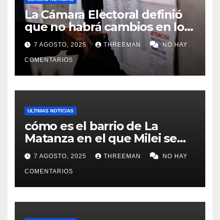
La Cámara Electoral definió
que no habrá cambios en los
lugares de votación en La
7 AGOSTO, 2025
THREEMAN
NO HAY
Matanza
COMENTARIOS
ULTIMAS NOTICIAS
cómo es el barrio de La
Matanza en el que Milei se
sacó la foto de lanzamiento
7 AGOSTO, 2025
THREEMAN
NO HAY
de campaña en provincia de
Buenos Aires
COMENTARIOS