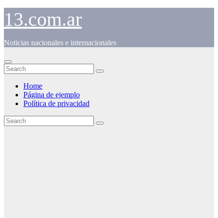
Skip
13.com.ar
to
content
Noticias nacionales e internacionales
Home
Página de ejemplo
Política de privacidad