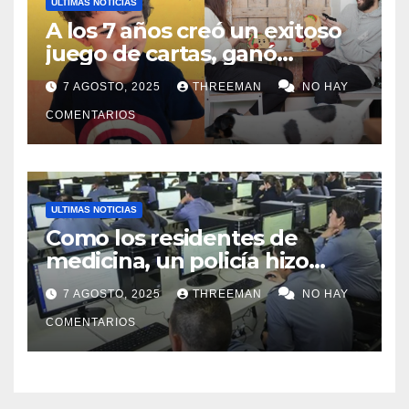
ULTIMAS NOTICIAS
A los 7 años creó un exitoso
juego de cartas, ganó
millones y ahora vendió la
7 AGOSTO, 2025
THREEMAN
NO HAY
idea para cumplir su sueño
COMENTARIOS
ULTIMAS NOTICIAS
Como los residentes de
medicina, un policía hizo
trampa en un examen para
7 AGOSTO, 2025
THREEMAN
NO HAY
obtener un ascenso en Santa
Fe y fue suspendido
COMENTARIOS