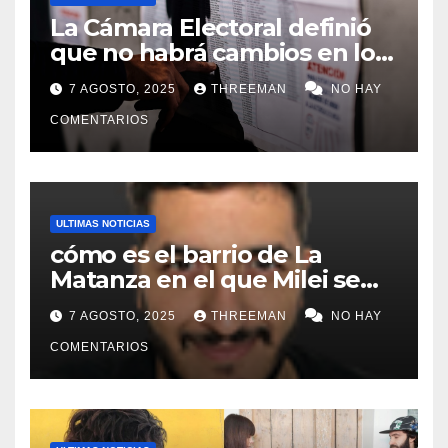
La Cámara Electoral definió
que no habrá cambios en los
lugares de votación en La
7 AGOSTO, 2025
THREEMAN
NO HAY
Matanza
COMENTARIOS
ULTIMAS NOTICIAS
cómo es el barrio de La
Matanza en el que Milei se
sacó la foto de lanzamiento
7 AGOSTO, 2025
THREEMAN
NO HAY
de campaña en provincia de
Buenos Aires
COMENTARIOS