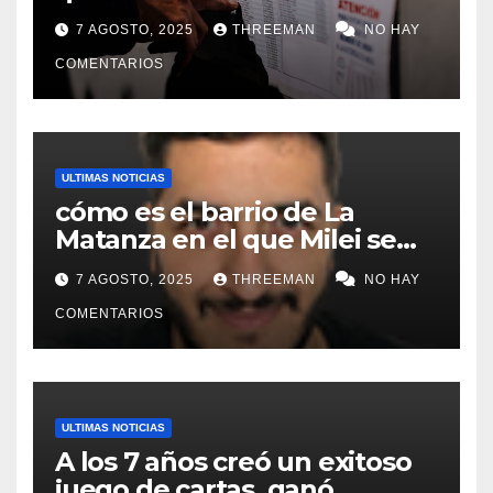
lugares de votación en La
7 AGOSTO, 2025
THREEMAN
NO HAY
Matanza
COMENTARIOS
ULTIMAS NOTICIAS
cómo es el barrio de La
Matanza en el que Milei se
sacó la foto de lanzamiento
7 AGOSTO, 2025
THREEMAN
NO HAY
de campaña en provincia de
Buenos Aires
COMENTARIOS
ULTIMAS NOTICIAS
A los 7 años creó un exitoso
juego de cartas, ganó