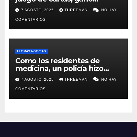
millones y ahora vendió la
7 AGOSTO, 2025
THREEMAN
NO HAY
idea para cumplir su sueño
COMENTARIOS
ULTIMAS NOTICIAS
Como los residentes de
medicina, un policía hizo
trampa en un examen para
7 AGOSTO, 2025
THREEMAN
NO HAY
obtener un ascenso en Santa
Fe y fue suspendido
COMENTARIOS